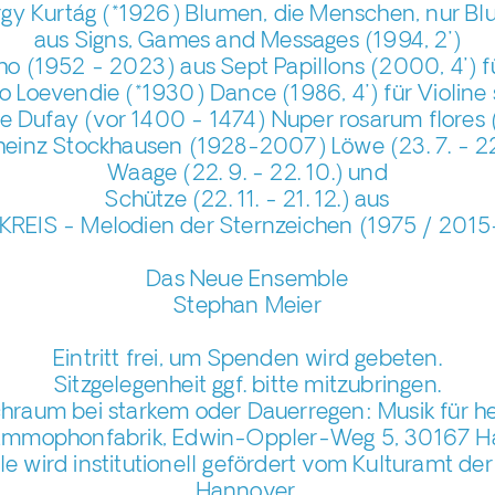
gy Kurtág (*1926) Blumen, die Menschen, nur B
aus Signs, Games and Messages (1994, 2’)
aho (1952 - 2023) aus Sept Papillons (2000, 4’) fü
o Loevendie (*1930) Dance (1986, 4’) für Violine 
e Dufay (vor 1400 - 1474) Nuper rosarum flores (
heinz Stockhausen (1928-2007) Löwe (23. 7. - 22.
Waage (22. 9. - 22. 10.) und
Schütze (22. 11. - 21. 12.) aus
KREIS - Melodien der Sternzeichen (1975 / 201
Das Neue Ensemble
Stephan Meier
Eintritt frei, um Spenden wird gebeten.
Sitzgelegenheit ggf. bitte mitzubringen.
raum bei starkem oder Dauerregen: Musik für heu
ammophonfabrik, Edwin-Oppler-Weg 5, 30167 H
 wird institutionell gefördert vom Kulturamt de
Hannover,