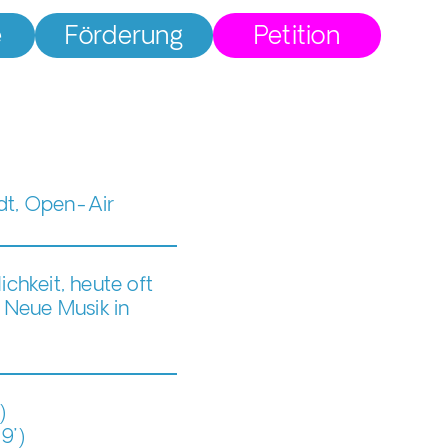
e
Förderung
Petition
dt, Open-Air
chkeit, heute oft
 Neue Musik in
)
9’)