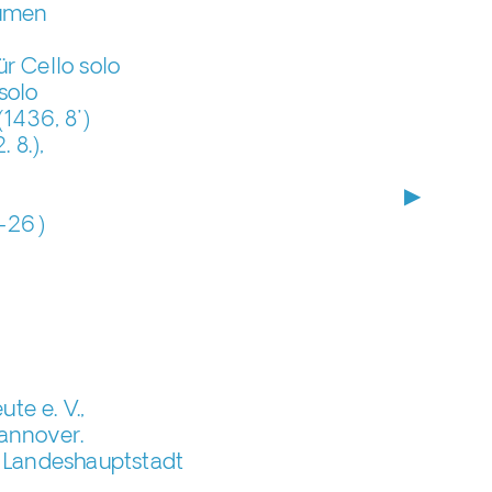
lumen
r Cello solo
solo
1436, 8’)
 8.),
▶
5-26)
te e. V.,
annover.
r Landeshauptstadt