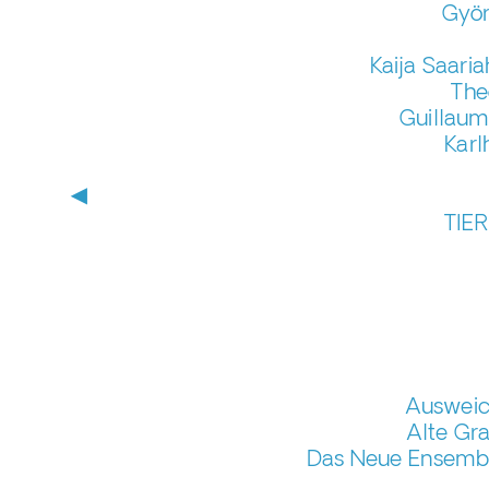
Györ
Kaija Saari
The
Guillaum
Karl
▶
TIER
Ausweich
Alte Gr
Das Neue Ensemble