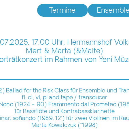
Termine
Ensembl
07.2025, 17.00 Uhr, Hermannshof Völ
Mert & Marta (&Malte)
orträtkonzert im Rahmen von Yeni Müz
2)
Ballad for the Risk Class für Ensemble und Tra
fl, cl, vl, pi and tape / transducer
 Nono
(1924 - 90)
Frammento dal Prometeo (1984
für Bassflöte und Kontrabassklarinette
nar, soñando (1989, 12‘)​ ​für zwei Violinen im 
Marta Kowalczuk
(*1998)