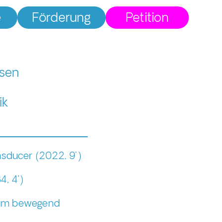
e
Förderung
Petition
ksen
ik
nsducer (2022, 9’)
, 4’)
Raum bewegend